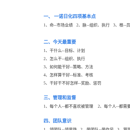
一、 一诺日化四项基本点
1、命--市场业绩 2、脉--组织、执行 3、根--
二、今天最重要
1、干什么--目标、计划
2、怎么干--组织、执行
3、如何能干好--策略、方法
4、怎样算干好--标准、考核
5、干好干不好怎样--奖励、惩罚
三、管理和监督
1、每个人--都不喜欢被管理 2、每个人--都需
四、团队意识
1、领团队--领思路 2、带团队--带作风 3、管